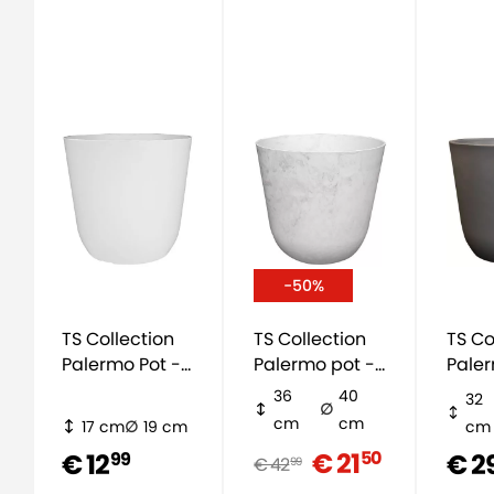
-50%
TS Collection
TS Collection
TS Co
Palermo Pot -
Palermo pot -
Paler
beton wit
wit
mat g
36
40
32
cm
cm
17 cm
19 cm
cm
€ 21
50
€ 12
€ 2
99
€ 42
99