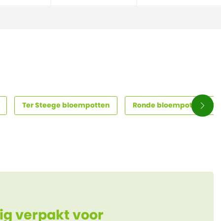
Ter Steege bloempotten
Ronde bloempotten – tij
ig verpakt voor