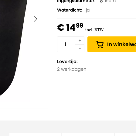
Ingangsdiameter
19
Waterdicht
ja
€ 14
99
incl. BTW
In winkel
Levertijd:
2 werkdagen