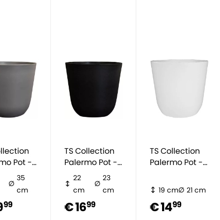
llection
TS Collection
TS Collection
mo Pot -
Palermo Pot -
Palermo Pot -
rijs
mat zwart
beton wit
35
22
23
cm
cm
cm
19 cm
21 cm
9
€ 16
€ 14
99
99
99