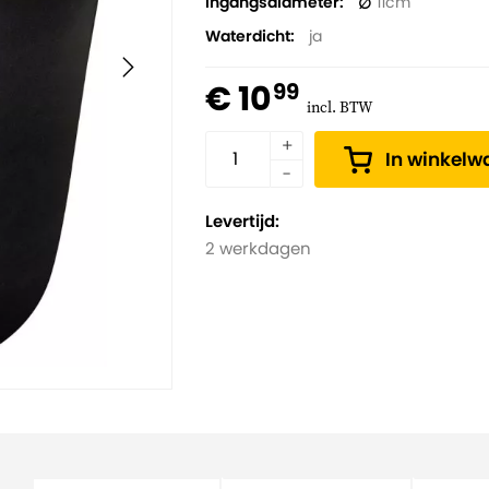
Ingangsdiameter
11
Waterdicht
ja
€ 10
99
incl. BTW
In winkel
Levertijd:
2 werkdagen