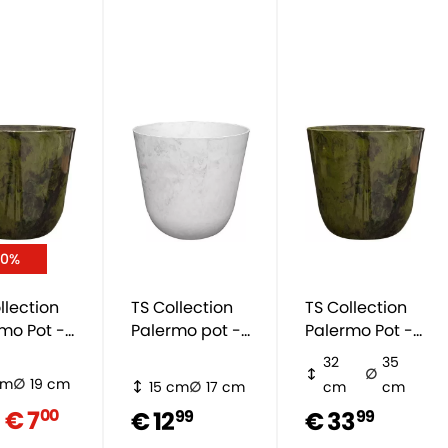
50%
llection
TS Collection
TS Collection
mo Pot -
Palermo pot -
Palermo Pot -
n
wit
groen
32
35
cm
19 cm
15 cm
17 cm
cm
cm
€ 7
00
€ 12
€ 33
99
99