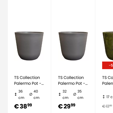
-
TS Collection
TS Collection
TS Co
Palermo Pot -
Palermo Pot -
Paler
mat grijs
mat grijs
groe
36
40
32
35
17 
cm
cm
cm
cm
€ 38
€ 29
99
99
€ 13
99