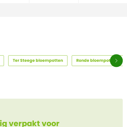
Ter Steege bloempotten
Ronde bloempotten – tij
ig verpakt voor