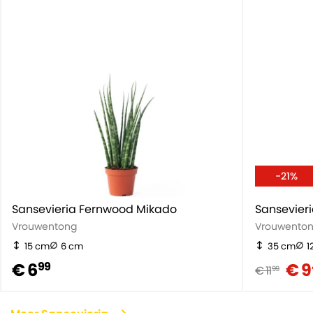
-21%
Sansevieria Fernwood Mikado
Sansevieri
Vrouwentong
Vrouwento
15 cm
6 cm
35 cm
1
€ 6
€ 9
99
€ 11
99