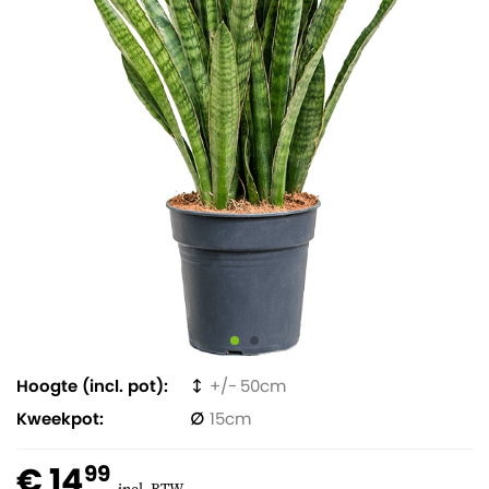
Hoogte (incl. pot)
50
Kweekpot
15
€ 14
99