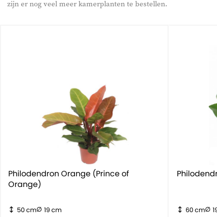
zijn er nog veel meer kamerplanten te bestellen.
Philodendron Orange (Prince of
Philodend
Orange)
50 cm
19 cm
60 cm
1