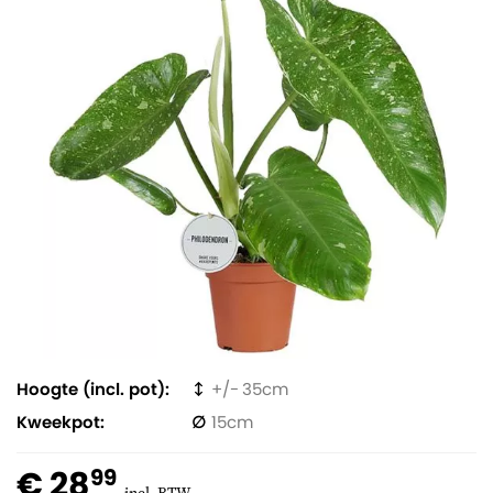
Hoogte (incl. pot)
35
Kweekpot
15
€ 28
99