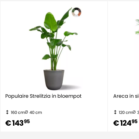
Populaire Strelitzia in bloempot
Areca in s
160 cm
40 cm
120 cm
€ 143
€ 124
95
95