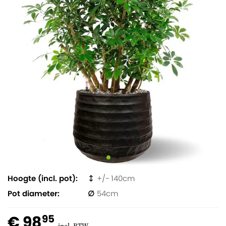
Hoogte (incl. pot)
140
Pot diameter
54
€ 98
95