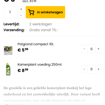
incl. BTW
In winkelwagen
Levertijd:
2 werkdagen
Verzending:
Gratis vanaf 75,-
Potgrond compact 10L
€ 5
99
Kamerplant voeding 250ml
€ 8
99
De graslelie is een geliefde kamerplant dankzij het lage
onderhoud en het aantrekkelijke uiterlijk. Deze variant heeft
een bont patroon, met smalle bladeren die witte of