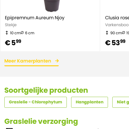
Epipremnum Aureum Njoy
Clusia ros
Stekje
Varkensbo
10 cm
6 cm
90 cm
1
€ 5
€ 53
99
99
Meer Kamerplanten
Soortgelijke producten
Graslelie - Chlorophytum
Hangplanten
Niet 
Graslelie verzorging