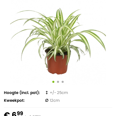
Hoogte (incl. pot)
25
Kweekpot
12
€ 6
99