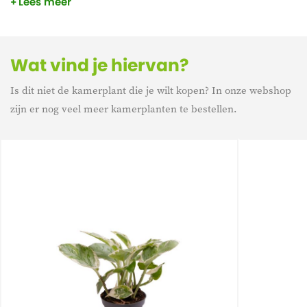
Lees meer
crèmekleurige strepen vertonen naast de groene basiskleur.
De plant is niet giftig en daarom volledig veilig voor kleine
kinderen en huisdieren!
Wat vind je hiervan?
Is dit niet de kamerplant die je wilt kopen? In onze webshop
zijn er nog veel meer kamerplanten te bestellen.