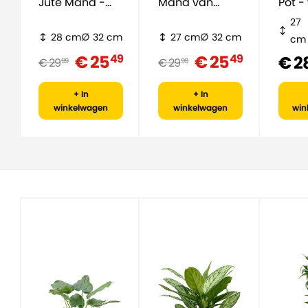
Jute Mand -
Mand van
Pot -
naturel
zeegras -
27
naturel
28 cm
32 cm
27 cm
32 cm
cm
€ 25
€ 25
49
49
€ 2
€ 29
€ 29
99
99
+ In
+ In
winkelwagen
winkelwagen
win