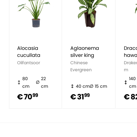
Alocasia
Aglaonema
Drac
cucullata
silver king
hawa
suns
Olifantsoor
Chinese
Drake
Evergreen
m
80
22
140
cm
cm
40 cm
15 cm
cm
€ 70
€ 31
€ 8
99
99