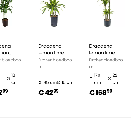
aena
Dracaena
Dracaena
iian
lemon lime
lemon lime
hine
nbloedboo
Drakenbloedboo
Drakenbloedboo
m
m
18
170
22
cm
85 cm
15 cm
cm
cm
2
€ 42
€ 168
99
99
99