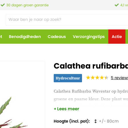
30 dagen groen garantie
4,1 
ot
Benodigdheden
Cadeaus
Verzorgingstips
Actie
Calathea rufibarb
5
review
Hydrocultuur
Calathea Rufibarba Wavestar op hydr
groene en paarse kleur. Deze plant 
donker wordt kun je de plant horen kn
Lees meer
Hoogte (incl. pot)
80