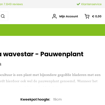
van 7.849 reviews
Klantenservice
Mijn Account
€ 0,00
a wavestar - Pauwenplant
s
ocultuur
is een plant met bijzondere gegolfde bladeren met een
wordt hierdoor ook wel de pauwenplant genoemd. Wanneer het
isperen omdat hij dan zijn blad sluit.
Kweekpot hoogte
19