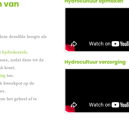
Hydrocultuur opmaken
n van
eze dezelfde hoogte als
t
hydrokorrels
.
hoes, zodat deze tot de
Hydrocultuur verzorging
ak komt.
ing
toe.
 & kweekpot op de
es.
om het geheel af te