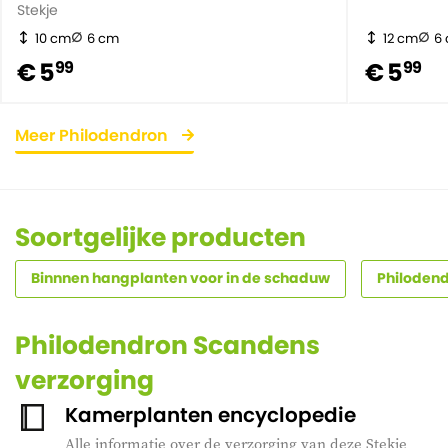
Stekje
10 cm
6 cm
12 cm
6
€ 5
€ 5
99
99
Meer Philodendron
Soortgelijke producten
Binnnen hangplanten voor in de schaduw
Philoden
Philodendron Scandens
verzorging
Kamerplanten encyclopedie
Alle informatie over de verzorging van deze Stekje