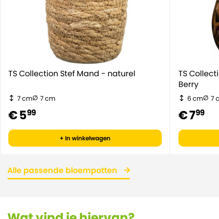
TS Collection Stef Mand - naturel
TS Collec
Berry
7 cm
7 cm
6 cm
7 
€ 5
€ 7
99
99
+ In winkelwagen
Alle passende bloempotten
Wat vind je hiervan?