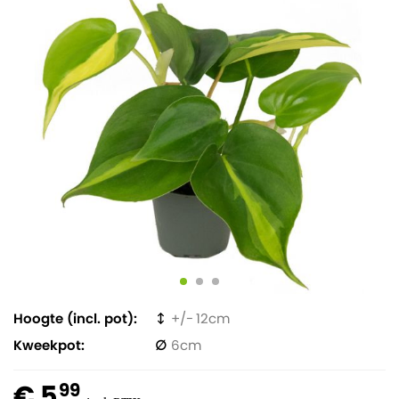
Hoogte (incl. pot)
12
Kweekpot
6
€ 5
99