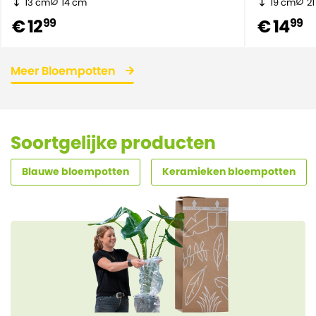
13 cm
14 cm
19 cm
2
€ 12
€ 14
99
99
Meer Bloempotten
Soortgelijke producten
Blauwe bloempotten
Keramieken bloempotten