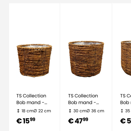
TS Collection
TS Collection
TS C
Bob mand -
Bob mand -
Bob
bruin
bruin
brui
18 cm
22 cm
30 cm
36 cm
35
€ 15
€ 47
€ 
99
99