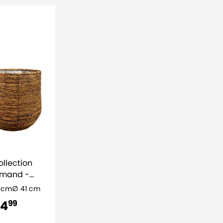
ollection
 mand -
n
 cm
41 cm
54
99