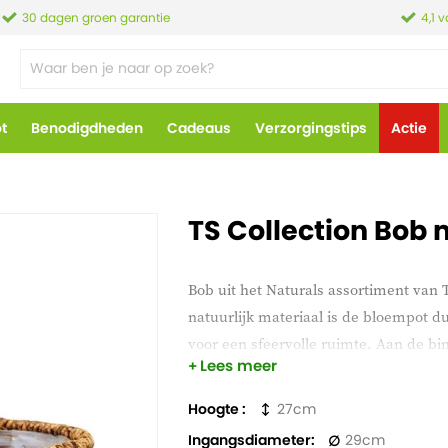
30 dagen groen garantie
4,1 
ot
Benodigdheden
Cadeaus
Verzorgingstips
Actie
TS Collection Bob 
Bob uit het Naturals assortiment van 
natuurlijk materiaal is de bloempot du
voor een sfeervolle ruimte. Aan de bi
Lees meer
probleem een plant in de plantenman
Hoogte
27
Ingangsdiameter
29