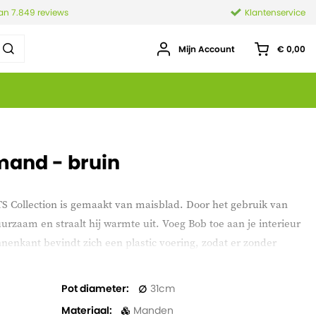
van 7.849 reviews
Klantenservice
Mijn Account
€ 0,00
mand - bruin
TS Collection is gemaakt van maisblad. Door het gebruik van
urzaam en straalt hij warmte uit. Voeg Bob toe aan je interieur
nnenkant bevindt zich een plastic voering, zodat er zonder
d geplaatst kan worden, handig!
Pot diameter
31
Materiaal
Manden