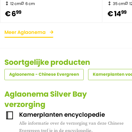
12 cm
6 cm
35 cm
1
€ 6
€ 14
99
99
Meer Aglaonema
Soortgelijke producten
Aglaonema - Chinese Evergreen
Kamerplanten voo
Aglaonema Silver Bay
verzorging
Kamerplanten encyclopedie
Alle informatie over de verzorging van deze Chinese
Evergreen tref je in de encyclopedie.