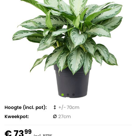
Hoogte (incl. pot)
70
Kweekpot
27
€ 73
99