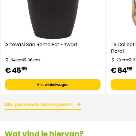
Artevasi San Remo Pot - zwart
TS Collec
Floral
34 cm
36 cm
28 cm
3
€ 45
€ 84
99
99
+ In winkelwagen
Alle passende bloempotten
Wat vind je hiervan?