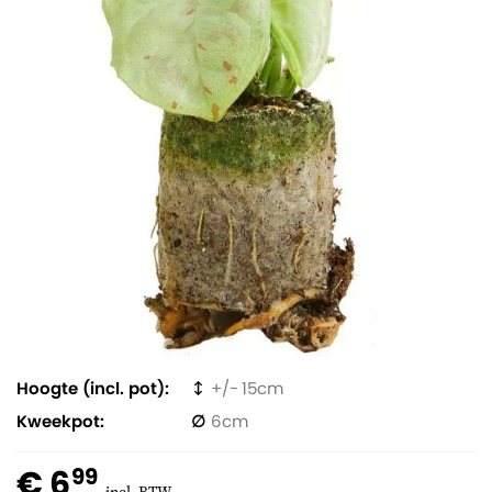
Hoogte (incl. pot)
15
Kweekpot
6
€ 6
99