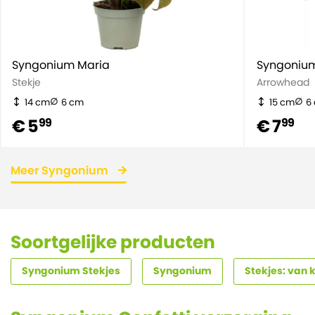
Syngonium Maria
Syngonium
Stekje
Arrowhead
14 cm
6 cm
15 cm
6
€ 5
€ 7
99
99
Meer Syngonium
Soortgelijke producten
Syngonium Stekjes
Syngonium
Stekjes: van 