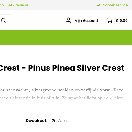
van 7.849 reviews
Klantenservice
Mijn Account
€ 0,00
Crest - Pinus Pinea Silver Crest
door haar zachte, zilvergroene naalden en verfijnde vorm. Deze
 en elegantie in huis of tuin. Ze staat het liefst op een lichte
ele jaar door voor een stijlvolle, natuurlijke uitstraling.
Kweekpot
17