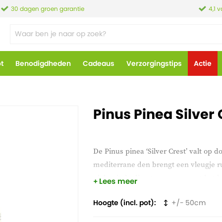
30 dagen groen garantie
4,1 
ot
Benodigdheden
Cadeaus
Verzorgingstips
Actie
Pinus Pinea Silver 
De Pinus pinea ‘Silver Crest’ valt op 
mediterrane den brengt een vleugje rust
plek, uit de directe zon, en zorgt het h
Lees meer
Hoogte (incl. pot)
50