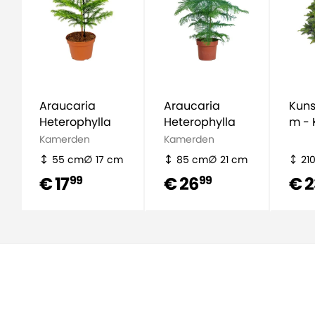
Araucaria
Araucaria
Kuns
Heterophylla
Heterophylla
m - 
Kamerden
Kamerden
55 cm
17 cm
85 cm
21 cm
21
€ 17
€ 26
€ 
99
99