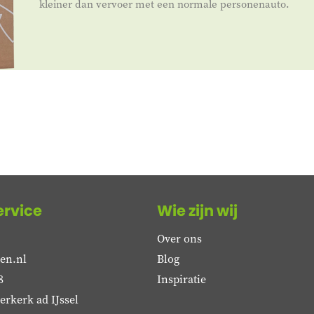
kleiner dan vervoer met een normale personenauto.
ervice
Wie zijn wij
Over ons
en.nl
Blog
8
Inspiratie
rkerk ad IJssel