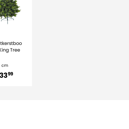
tkerstboo
King Tree
0 cm
233
99