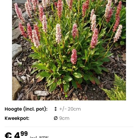
Hoogte (incl. pot)
20
Kweekpot
9
€ 4
99