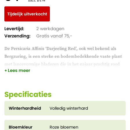
incl. BTW
Tijdelijk uitverkocht
Levertijd:
2 werkdagen
Verzending:
Gratis vanaf 75,-
De Persicaria Affinis ‘Darjeeling Red’, ook wel bekend als
Bergzuring, is een sterke en bodembedekkende vaste plant
met lancevormige bladeren die in het najaar prachtig rood
Lees meer
kleuren. Ze vormt een compacte groei met kleine, sierlijke
bloemaren van roze tot rood, die in de zomer en vroege
herfst bloeien. De Bergzuring is ideaal voor borders,
Specificaties
rotstuinen, hellingen en als bodembedekker onder struiken.
Ze houdt van een zonnige tot halfschaduwrijke plek en goed
Winterhardheid
Volledig winterhard
doorlatende, vochtige grond.
Bloemkleur
Roze bloemen