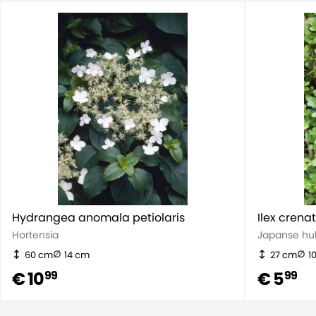
Levensduur
Meerjarig
Kenmerk
Winterhard
Hoogte incl. pot
15,00
Hydrangea anomala petiolaris
Ilex crena
Hortensia
Japanse hul
60 cm
14 cm
27 cm
1
€ 10
€ 5
99
99