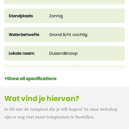
Standplaats
Zonnig
Waterbehoefte
Grond licht vochtig
Lokale naam
Duizendknoop
Soorten
Persicaria affinis
Show all specifications
Kweekpot
9 cm
Wat vind je hiervan?
Is dit niet de tuinplant die je wilt kopen? In onze webshop
Hoogte
20 cm
zijn er nog veel meer tuinplanten te bestellen.
Bloeiperiode
juli – oktober