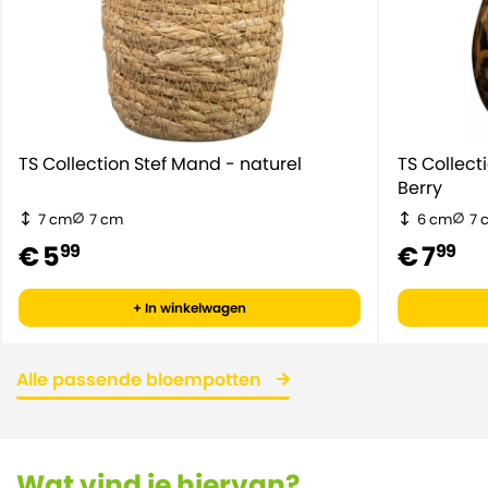
TS Collection Stef Mand - naturel
TS Collec
Berry
7 cm
7 cm
6 cm
7 
€ 5
€ 7
99
99
+ In winkelwagen
Alle passende bloempotten
Wat vind je hiervan?