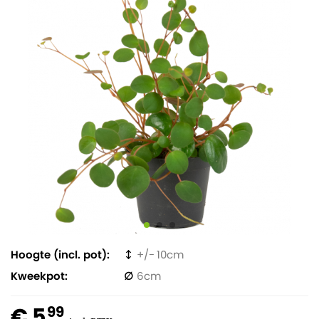
Hoogte (incl. pot)
10
Kweekpot
6
€ 5
99