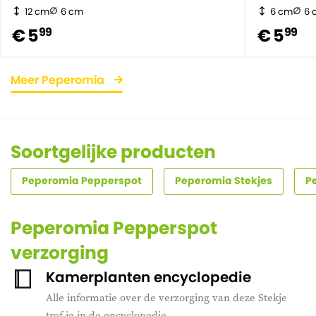
12 cm
6 cm
6 cm
6 
€ 5
€ 5
99
99
Meer Peperomia
Soortgelijke producten
Peperomia Pepperspot
Peperomia Stekjes
P
Peperomia Pepperspot
verzorging
Kamerplanten encyclopedie
Alle informatie over de verzorging van deze Stekje
tref je in de encyclopedie.