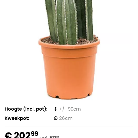
Hoogte (incl. pot)
90
Kweekpot
26
€ 202
99