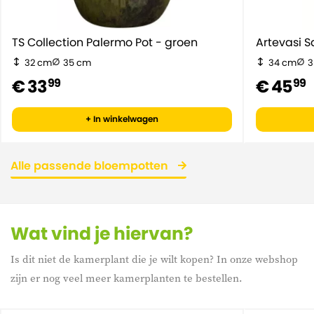
TS Collection Palermo Pot - groen
Artevasi S
32 cm
35 cm
34 cm
3
€ 33
€ 45
99
99
+ In winkelwagen
Alle passende bloempotten
Wat vind je hiervan?
Is dit niet de kamerplant die je wilt kopen? In onze webshop
zijn er nog veel meer kamerplanten te bestellen.