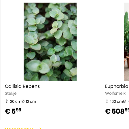
Callisia Repens
Euphorbia
Stekje
Wolfsmelk
20 cm
12 cm
160 cm
€ 5
€ 508
99
9