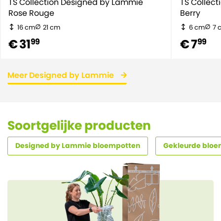
TS Collection Designed by Lammie
TS Collec
Rose Rouge
Berry
16 cm
21 cm
6 cm
7 
€ 31
€ 7
99
99
Meer Designed by Lammie
Soortgelijke producten
Designed by Lammie bloempotten
Gekleurde bloem