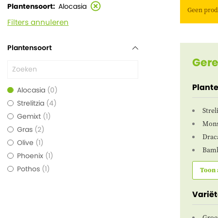
Plantensoort
Alocasia
Geen prod
Filters annuleren
Plantensoort
Gere
Plant
Alocasia
0
Strelitzia
4
Strel
Gemixt
1
Mons
Gras
2
Drac
Olive
1
Bamb
Phoenix
1
Pothos
1
Toon 
Variët
Groe