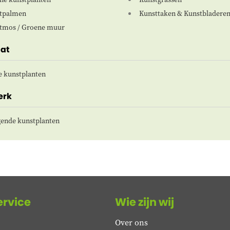
tpalmen
Kunsttaken & Kunstbladere
tmos / Groene muur
at
e kunstplanten
erk
ende kunstplanten
ervice
Wie zijn wij
Over ons