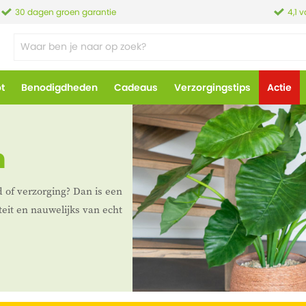
30 dagen groen garantie
4,1 
ot
Benodigdheden
Cadeaus
Verzorgingstips
Actie
n
 of verzorging? Dan is een
teit en nauwelijks van echt