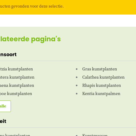
ucten gevonden voor deze selectie.
lateerde pagina's
ensoort
itzia kunstplanten
Gras kunstplanten
tera kunstplanten
Calathea kunstplanten
aena kunstplanten
Rhapis kunstplanten
oe kunstplanten
Kentia kunstpalmen
alle
eit
ne kunstplanten
Kunstgrassen