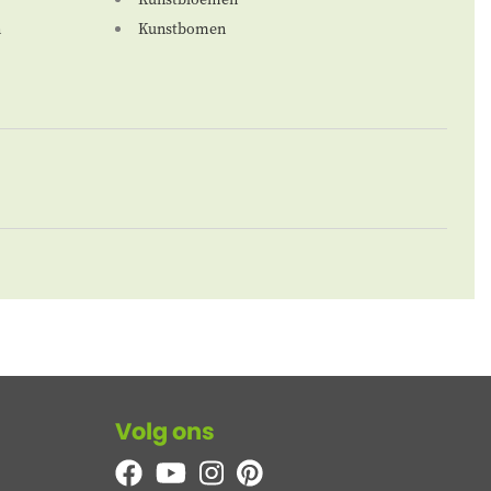
n
Kunstbomen
Volg ons