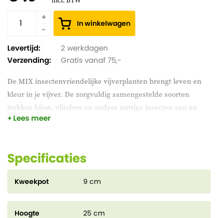
incl. BTW
In winkelwagen
Levertijd:
2 werkdagen
Verzending:
Gratis vanaf 75,-
De MIX insectenvriendelijke vijverplanten brengt leven en
kleur in je vijver. De zorgvuldig samengestelde soorten
trekken bijen, vlinders en andere nuttige insecten aan en
Lees meer
stimuleren zo de biodiversiteit in je tuin. Tegelijk dragen de
planten bij aan een gezond vijvermilieu en een natuurlijke
uitstraling. Een ideale keuze voor een levendige, bloeiende
Specificaties
en evenwichtige vijveromgeving.
Kweekpot
9 cm
Hoogte
25 cm