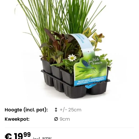
Hoogte (incl. pot)
25
Kweekpot
9
€ 19
99