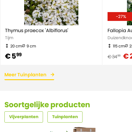
-27%
Thymus praecox 'Albiflorus'
Fallopia A
Tijm
Duizendkno
20 cm
9 cm
115 cm
2
€ 5
€ 
99
€ 34
99
Meer Tuinplanten
Soortgelijke producten
Vijverplanten
Tuinplanten