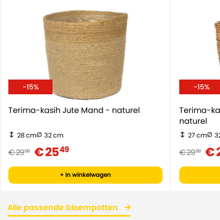
-15%
-15%
Terima-kasih Jute Mand - naturel
Terima-ka
naturel
28 cm
32 cm
27 cm
3
€ 25
€ 
49
€ 29
€ 29
99
99
+ In winkelwagen
Alle passende bloempotten