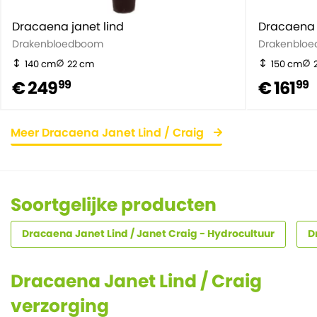
Dracaena janet lind
Dracaena 
Drakenbloedboom
Drakenblo
140 cm
22 cm
150 cm
€ 249
€ 161
99
99
Meer Dracaena Janet Lind / Craig
Soortgelijke producten
Dracaena Janet Lind / Janet Craig - Hydrocultuur
D
Dracaena Janet Lind / Craig
verzorging