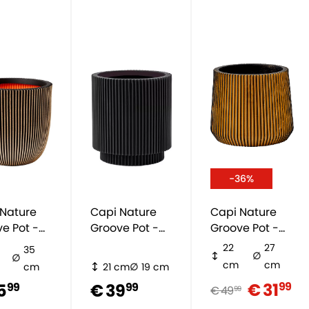
-36%
 Nature
Capi Nature
Capi Nature
e Pot -
Groove Pot -
Groove Pot -
Zwart
Goud
22
27
35
cm
cm
cm
21 cm
19 cm
€ 31
99
5
€ 39
99
99
€ 49
99