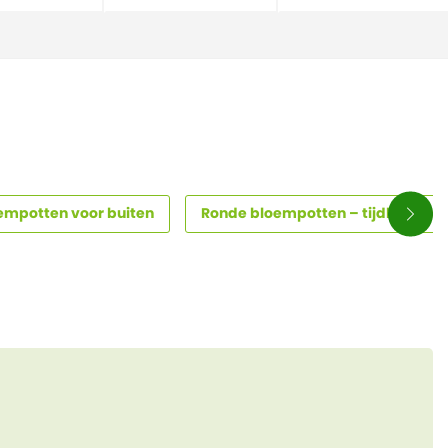
empotten voor buiten
Ronde bloempotten – tijdloze ele