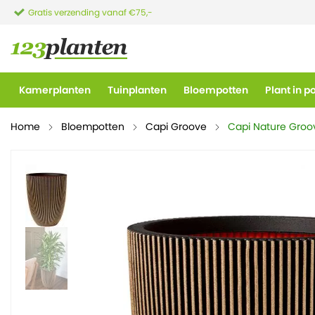
Gratis verzending vanaf €75,-
Kamerplanten
Tuinplanten
Bloempotten
Plant in p
Home
Bloempotten
Capi Groove
Capi Nature Groo