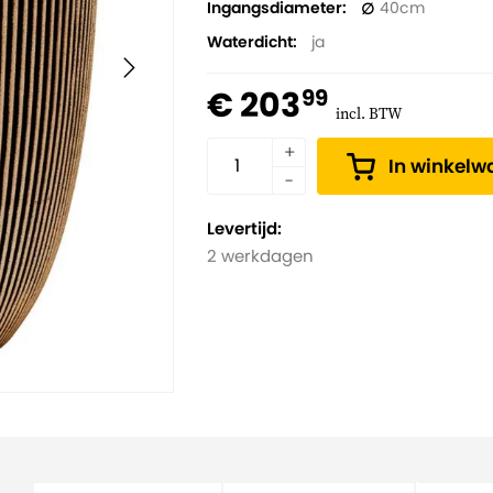
Ingangsdiameter
40
Waterdicht
ja
€ 203
99
incl. BTW
In winkel
Levertijd:
2 werkdagen