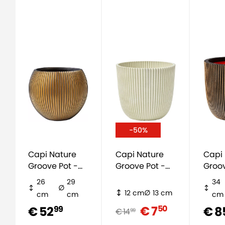
-50%
Capi Nature
Capi Nature
Capi
Groove Pot -
Groove Pot -
Groov
Goud
Wit
Goud
26
29
34
12 cm
13 cm
cm
cm
cm
€ 7
50
€ 52
€ 8
99
€ 14
99