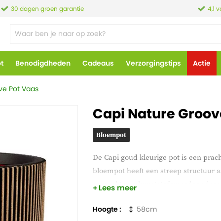
30 dagen groen garantie
4,1 
ot
Benodigdheden
Cadeaus
Verzorgingstips
Actie
ve Pot Vaas
Capi Nature Groov
Bloempot
De Capi goud kleurige pot is een prach
bloempot heeft een streep structuur aa
gemaakt van kunststof waardoor deze n
Lees meer
Hoogte
58