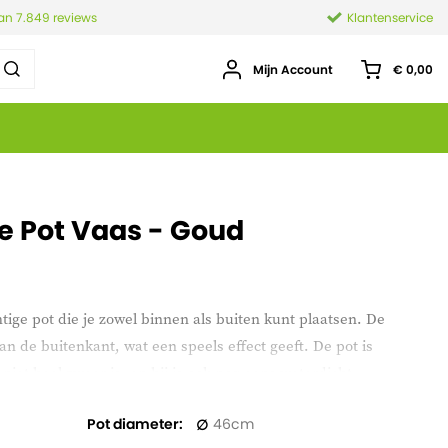
van 7.849 reviews
Klantenservice
Mijn Account
€ 0,00
e Pot Vaas - Goud
tige pot die je zowel binnen als buiten kunt plaatsen. De
n de buitenkant, wat een speels effect geeft. De pot is
iet heel zwaar is, en hij is ook nog eens waterdicht.
Pot diameter
46