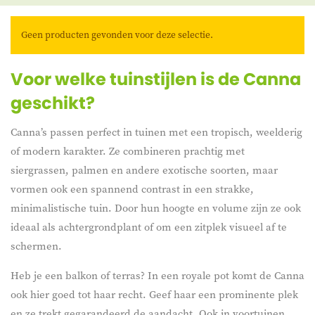
bijna bananenachtig ogen) en vuurrode, oranje, gele of roze
sterke bladstructuur. Zelfs wanneer ze nog niet bloeit, geeft
bloemen maken de Canna tot een absolute eyecatcher.
ze een luxueus en weelderig effect aan borders of grote
Geen producten gevonden voor deze selectie.
potten.
Voor welke tuinstijlen is de Canna
geschikt?
Canna’s passen perfect in tuinen met een tropisch, weelderig
of modern karakter. Ze combineren prachtig met
siergrassen, palmen en andere exotische soorten, maar
vormen ook een spannend contrast in een strakke,
minimalistische tuin. Door hun hoogte en volume zijn ze ook
ideaal als achtergrondplant of om een zitplek visueel af te
schermen.
Heb je een balkon of terras? In een royale pot komt de Canna
ook hier goed tot haar recht. Geef haar een prominente plek
en ze trekt gegarandeerd de aandacht. Ook in voortuinen