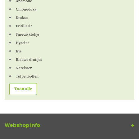
Anemone
Chionodoxa
Krokus
Fritillaria
Sneeuwklokje
Hyacint
Iris
Blauwe druifjes
Narcissen
Tulpenbollen
Toon alle
Webshop Info