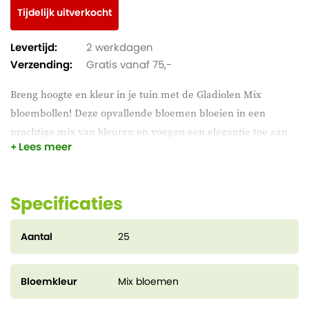
Tijdelijk uitverkocht
Levertijd:
2 werkdagen
Verzending:
Gratis vanaf 75,-
Breng hoogte en kleur in je tuin met de Gladiolen Mix
bloembollen! Deze opvallende bloemen bloeien in een
prachtige mix van kleuren en voegen een elegantie toe aan
Lees meer
elke tuin. Ze zijn perfect voor borders en boeketten en
zorgen voor een langdurige bloei. Plant ze en laat je tuin
stralen!
Specificaties
Aantal
25
Bloemkleur
Mix bloemen