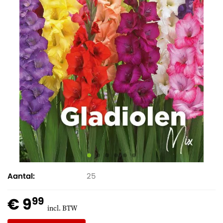
Aantal
25
€ 9
99
incl. BTW