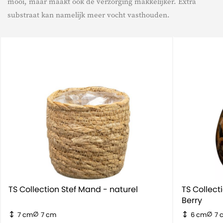
mooi, maar maakt ook de verzorging makkelijker. Extra
substraat kan namelijk meer vocht vasthouden.
TS Collection Stef Mand - naturel
TS Collec
Berry
7 cm
7 cm
6 cm
7 