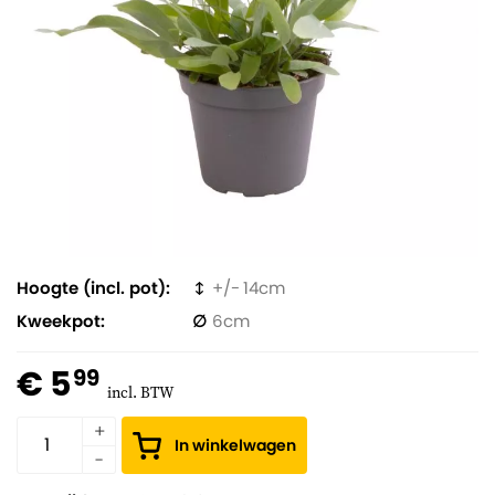
Hoogte (incl. pot)
14
Kweekpot
6
€ 5
99
incl. BTW
In winkelwagen