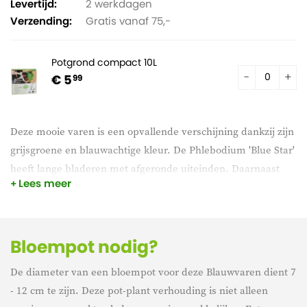
Levertijd:
2 werkdagen
Verzending:
Gratis vanaf 75,-
Potgrond compact 10L
€ 5
99
Deze mooie varen is een opvallende verschijning dankzij zijn
grijsgroene en blauwachtige kleur. De Phlebodium 'Blue Star'
heeft lange bladeren met afgeronde uiteinden. Daarnaast
Lees meer
staat de plant bekend als onderhoudsvriendelijk, waardoor
hij geschikt is voor elke plantenliefhebber.
Bloempot nodig?
De diameter van een bloempot voor deze Blauwvaren dient 7
- 12 cm te zijn. Deze pot-plant verhouding is niet alleen