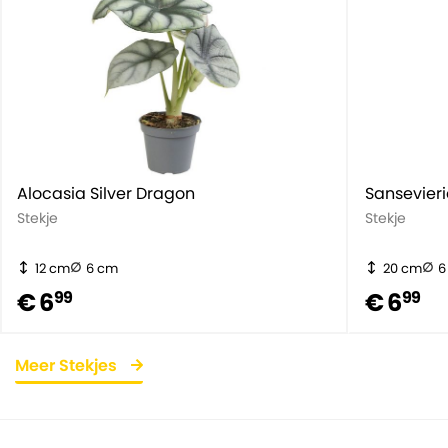
Alocasia Silver Dragon
Sansevier
Stekje
Stekje
12 cm
6 cm
20 cm
6
€ 6
€ 6
99
99
Meer Stekjes