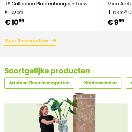
TS Collection Plantenhanger - touw
120 cm
13 cm
1
€ 10
€ 9
99
99
Meer Bloempotten
Soortgelijke producten
Artstone Fiona bloempotten
Plantenschalen