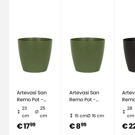
Artevasi San
Artevasi San
Artev
Remo Pot -
Remo Pot -
Remo
groen
groen
zwart
23
25
28
cm
cm
15 cm
16 cm
cm
€ 17
€ 8
€ 2
99
99