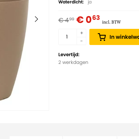
Waterdicht
ja
€ 0
63
€ 4
99
incl. BTW
In winkel
Levertijd:
2 werkdagen