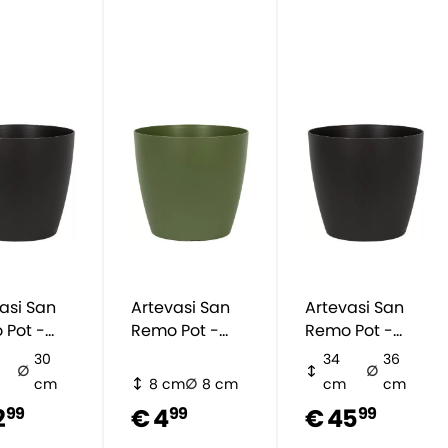
asi San
Artevasi San
Artevasi San
 Pot -
Remo Pot -
Remo Pot -
groen
zwart
30
34
36
cm
8 cm
8 cm
cm
cm
2
€ 4
€ 45
99
99
99