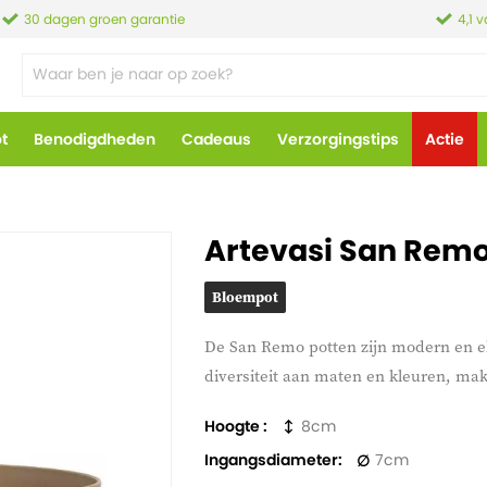
30 dagen groen garantie
4,1 
ot
Benodigdheden
Cadeaus
Verzorgingstips
Actie
Artevasi San Remo
Bloempot
De San Remo potten zijn modern en e
diversiteit aan maten en kleuren, make
Hoogte
8
Ingangsdiameter
7