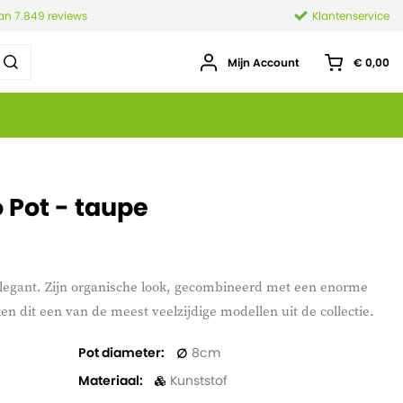
van 7.849 reviews
Klantenservice
Mijn Account
€ 0,00
 Pot - taupe
legant. Zijn organische look, gecombineerd met een enorme
n dit een van de meest veelzijdige modellen uit de collectie.
Pot diameter
8
Materiaal
Kunststof