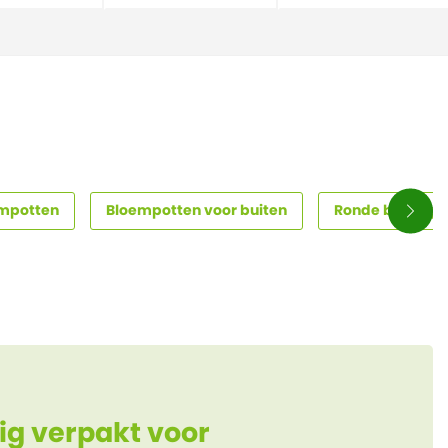
empotten
Bloempotten voor buiten
Ronde bloempott
ig verpakt voor