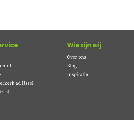
ervice
Wie zijn wij
Over ons
en.nl
Blog
8
Inspiratie
rkerk ad IJssel
dres)