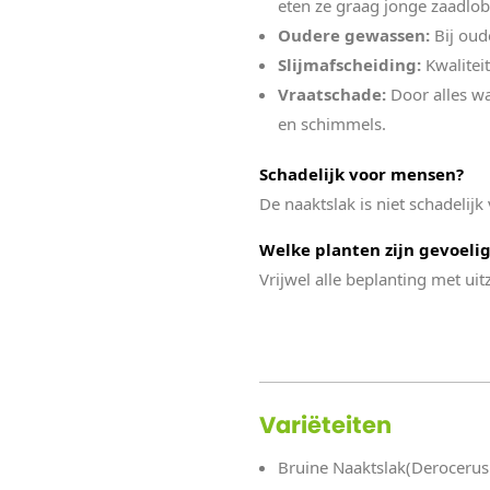
eten ze graag jonge zaadlo
Oudere gewassen:
Bij oud
Slijmafscheiding:
Kwalitei
Vraatschade:
Door alles wa
en schimmels.
Schadelijk voor mensen?
De naaktslak is niet schadelij
Welke planten zijn gevoeli
Vrijwel alle beplanting met ui
Variëteiten
Bruine Naaktslak(Derocerus