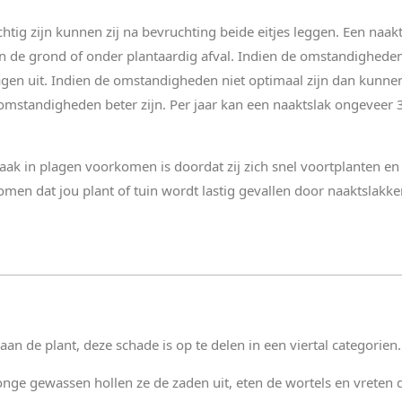
tig zijn kunnen zij na bevruchting beide eitjes leggen. Een naakt
in de grond of onder plantaardig afval. Indien de omstandighede
gen uit. Indien de omstandigheden niet optimaal zijn dan kunne
mstandigheden beter zijn. Per jaar kan een naaktslak ongeveer 3
k in plagen voorkomen is doordat zij zich snel voortplanten en vri
omen dat jou plant of tuin wordt lastig gevallen door naaktslakke
an de plant, deze schade is op te delen in een viertal categorien.
jonge gewassen hollen ze de zaden uit, eten de wortels en vreten 