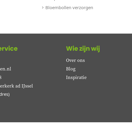
Bloembollen verzorgen
ervice
Wie zijn wij
Over ons
en.nl
Blog
8
Inspiratie
rkerk ad IJssel
dres)