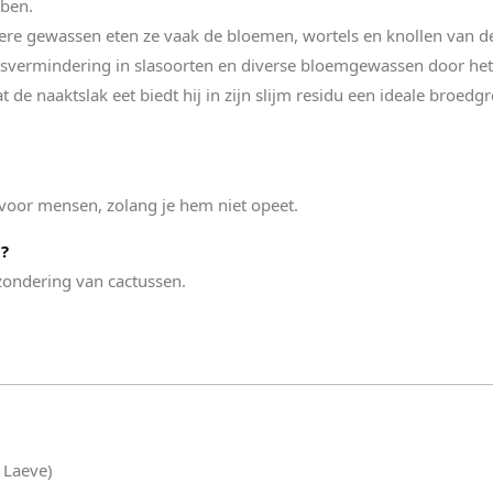
bben.
ere gewassen eten ze vaak de bloemen, wortels en knollen van de
tsvermindering in slasoorten en diverse bloemgewassen door het s
t de naaktslak eet biedt hij in zijn slijm residu een ideale broed
k voor mensen, zolang je hem niet opeet.
g?
tzondering van cactussen.
 Laeve)