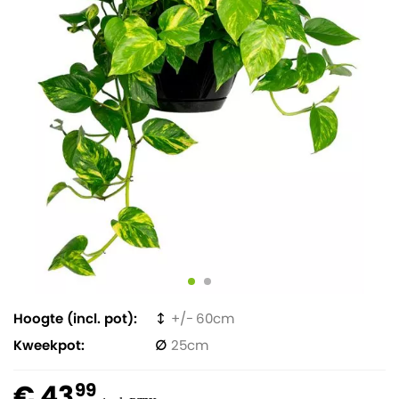
Hoogte (incl. pot)
60
Kweekpot
25
€ 43
99