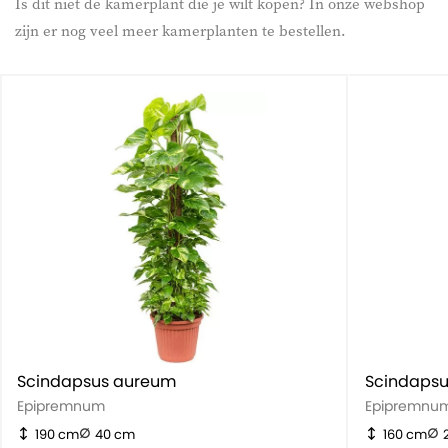
Is dit niet de kamerplant die je wilt kopen? In onze webshop
zijn er nog veel meer kamerplanten te bestellen.
Scindapsus aureum
Scindaps
Epipremnum
Epipremnu
190 cm
40 cm
160 cm