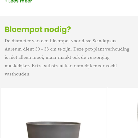
Lees meer
bosgebieden groeit de Epipremnum, in de schaduw, als een
klimplant langs de bomen omhoog. Bovendien is deze plant
luchtzuiverend.
Bloempot nodig?
De diameter van een bloempot voor deze Scindapsus
Aureum dient 30 - 38 cm te zijn. Deze pot-plant verhouding
is niet alleen mooi, maar maakt ook de verzorging
makkelijker. Extra substraat kan namelijk meer vocht
vasthouden.