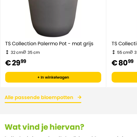
TS Collection Palermo Pot - mat grijs
TS Collec
32 cm
35 cm
55 cm
3
€ 29
€ 80
99
99
+ In winkelwagen
Alle passende bloempotten
Wat vind je hiervan?