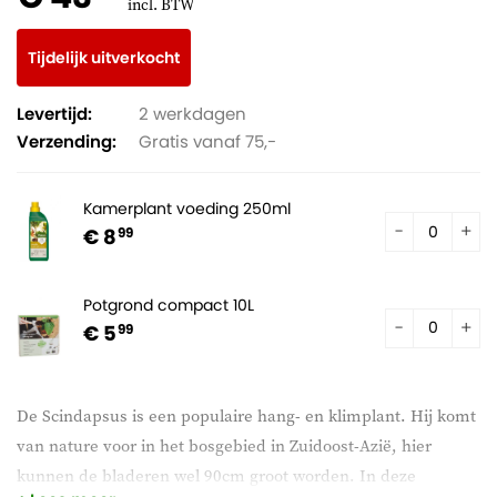
incl. BTW
Tijdelijk uitverkocht
Levertijd:
2 werkdagen
Verzending:
Gratis vanaf 75,-
Kamerplant voeding 250ml
€ 8
99
Potgrond compact 10L
€ 5
99
De Scindapsus is een populaire hang- en klimplant. Hij komt
van nature voor in het bosgebied in Zuidoost-Azië, hier
kunnen de bladeren wel 90cm groot worden. In deze