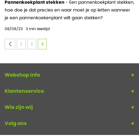
Pannenkoekplant stekken
- Een pannenkoekplant stekken,
hoe doe je dat precies en waar moet je op letten wanneer
je een pannenkoekenplant wilt gaan stekken?
08/08/23
3
min leestijd
Pagina
Pagina
Vorige
Pagina
Pagina
U lees momenteel pagina
1
2
3
Webshop Info
Klantenservice
Wie zijn wij
Volg ons