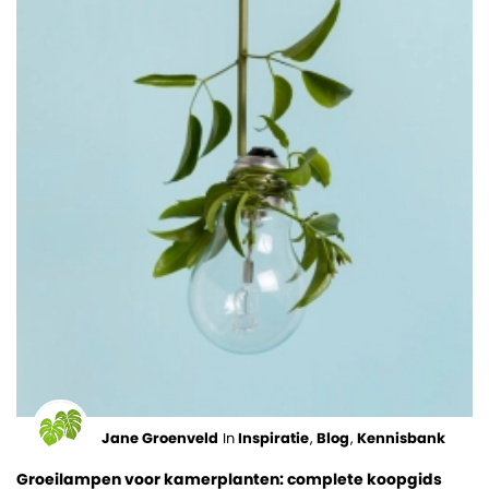
Jane Groenveld
In
Inspiratie
,
Blog
,
Kennisbank
Groeilampen voor kamerplanten: complete koopgids