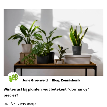
Jane Groenveld
In
Blog
,
Kennisbank
Winterrust bij planten: wat betekent “dormancy”
precies?
26/11/25
2
min leestijd