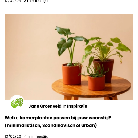
17/02/26
3
min leestijd
Jane Groenveld
In
Inspiratie
Welke kamerplanten passen bij jouw woonstijl?
(minimalistisch, Scandinavisch of urban)
10/02/26
4
min leestijd